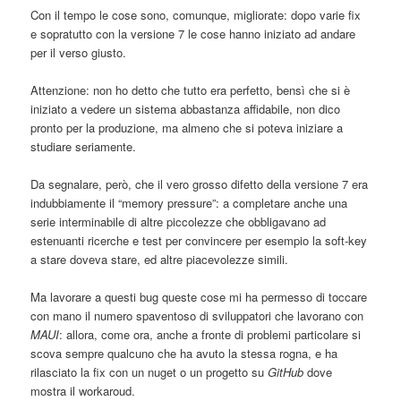
Con il tempo le cose sono, comunque, migliorate: dopo varie fix
e sopratutto con la versione 7 le cose hanno iniziato ad andare
per il verso giusto.
Attenzione: non ho detto che tutto era perfetto, bensì che si è
iniziato a vedere un sistema abbastanza affidabile, non dico
pronto per la produzione, ma almeno che si poteva iniziare a
studiare seriamente.
Da segnalare, però, che il vero grosso difetto della versione 7 era
indubbiamente il “memory pressure”: a completare anche una
serie interminabile di altre piccolezze che obbligavano ad
estenuanti ricerche e test per convincere per esempio la soft-key
a stare doveva stare, ed altre piacevolezze simili.
Ma lavorare a questi bug queste cose mi ha permesso di toccare
con mano il numero spaventoso di sviluppatori che lavorano con
MAUI
: allora, come ora, anche a fronte di problemi particolare si
scova sempre qualcuno che ha avuto la stessa rogna, e ha
rilasciato la fix con un nuget o un progetto su
GitHub
dove
mostra il workaroud.